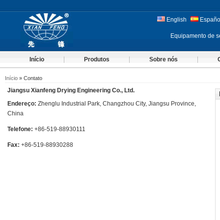
English
Españo
Equipamento de s
Início
Produtos
Sobre nós
Início
» Contato
Jiangsu Xianfeng Drying Engineering Co., Ltd.
Endereço:
Zhenglu Industrial Park, Changzhou City, Jiangsu Province,
China
Telefone:
+86-519-88930111
Fax:
+86-519-88930288