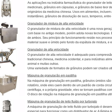
As aplicações na indústria farmacêutica do granulador de leit
medicinais, grânulos em cápsulas, e grânulos de baixo teor
originários da medicina chinesa. Usos em alimentos, incluem
instantâneo, grânulos de dissolução de suco, temperos, entre ou
Granulador de mistura de alta velocidade
O granulador de mistura de alta velocidade é uma nova gera
com base no antigo modelo, porém adota novas tecnologias. 
de ambos. Seu princípio de funcionamento reside nos process
material suave e úmido pelo fundo da espátula de mistura, e en
Granulador de alta velocidade
O granulador de alta velocidade é adequado para compressã
tradicional chinesa, medicina ocidental, e para indústrias ali
animal e muitas outras.
Uma variedade de formatos de grânulos podem ser criados util
Máquina de granulação em pastilha
Na máquina de granulação em pastilha, grânulos úmidos são a
rotatório, onde eles caem dentro de um padrão de corda circula
centrífuga, e a própria gravidade, eles se tornam pastilhas co
O disco de rotação na máquina de granulação em pastilha util
Máquina de granulação de leito fluído por turbojato
A máquina de granulação de leito fluído por turbojato é dese
especial para funcionar como um distribuidor de ar. A lâmina p