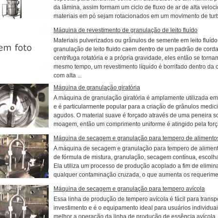
da lâmina, assim formam um ciclo de fluxo de ar de alta veloci
materiais em pó sejam rotacionados em um movimento de turb
Máquina de revestimento de granulação de leito fluído
Materiais pulverizados ou grânulos de semente em leito fluíd
granulação de leito fluido caem dentro de um padrão de corda c
centrífuga rotatória e a própria gravidade, eles então se torna
mesmo tempo, um revestimento líquido é borrifado dentro da 
com alta ...
Máquina de granulação giratória
A máquina de granulação giratória é amplamente utilizada em i
e é particularmente popular para a criação de grânulos medi
agudos. O material suave é forçado através de uma peneira s
moagem, então um comprimento uniforme é atingido pela força
Máquina de secagem e granulação para tempero de alimento
A máquina de secagem e granulação para tempero de aliment
de fórmula de mistura, granulação, secagem contínua, escolha
Ela utiliza um processo de produção acoplado a fim de elimi
qualquer contaminação cruzada, o que aumenta os requerimen
Máquina de secagem e granulação para tempero avícola
Essa linha de produção de tempero avícola é fácil para trans
investimento e é o equipamento ideal para usuários individua
melhor a operação da linha de produção de essência avícola,