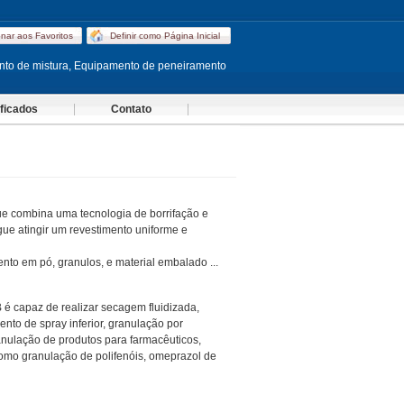
onar aos Favoritos
Definir como Página Inicial
to de mistura, Equipamento de peneiramento
ificados
Contato
que combina uma tecnologia de borrifação e
egue atingir um revestimento uniforme e
nto em pó, granulos, e material embalado ...
 é capaz de realizar secagem fluidizada,
ento de spray inferior, granulação por
ranulação de produtos para farmacêuticos,
como granulação de polifenóis, omeprazol de