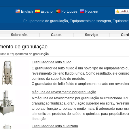
English
Español
Português
Русский
Adici
Equipamento de granulação, Equipamento de secagem, Equipamen
Sobre nós
Casos
Serviço
Cert
mento de granulação
utos
» Equipamento de granulação
Granulador de leito fluido
O granulador de leito fluido é um novo tipo de equipamento 
revestimento de leito fluido juntos. Como resultado, ele cons
contínuo da superfície do produto.
O granulador de leito fluido é amplamente usado em revestime
Máquina de revestimento por granulação
A máquina de revestimento por granulação multifuncional DZB
granulação fluidizada, granulação superior em spray, revestim
turbojato, função turbojato, e muito mais. É adequada para g
alimentícios, produtos de saúde, e químicos para propósitos 
liberação ...
Granulador de leito fluidizado