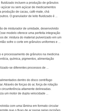
o fluidizado incluem a produção de grânulos
 de açúcar ou sem açúcar de medicamentos
 a produção de cacau, café-mate, chá
tros. O granulador de leito fluidizado é ...
ção de misturador de umidade, desenvolvido
Esse modelo oferece uma perfeita integração
os de: mistura do material pulverizado em um
tão sofre o corte em grânulos uniformes e ...
o e processamento de grânulos na medicina
mentícia, química, pigmentos, alimentação
izado-se diferentes processos de ...
limentados dentro do disco centrífugo
r. Através de forças do ar, força de rotação
m circunferência altamente delineadas.
iza um motor de dupla velocidade ...
nvolvida com uma lâmina em formato circular
ermite que o fluxo de ar passe pelas incisões