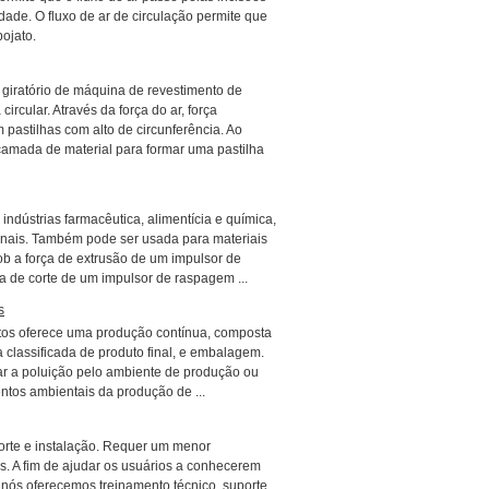
dade. O fluxo de ar de circulação permite que
ojato.
o giratório de máquina de revestimento de
ircular. Através da força do ar, força
m pastilhas com alto de circunferência. Ao
camada de material para formar uma pastilha
ndústrias farmacêutica, alimentícia e química,
cinais. Também pode ser usada para materiais
ob a força de extrusão de um impulsor de
 de corte de um impulsor de raspagem ...
s
os oferece uma produção contínua, composta
 classificada de produto final, e embalagem.
nar a poluição pelo ambiente de produção ou
tos ambientais da produção de ...
porte e instalação. Requer um menor
is. A fim de ajudar os usuários a conhecerem
 nós oferecemos treinamento técnico, suporte