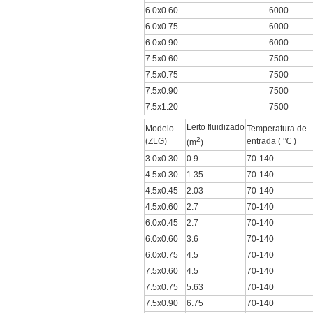
6.0x0.60
6000
6.0x0.75
6000
6.0x0.90
6000
7.5x0.60
7500
7.5x0.75
7500
7.5x0.90
7500
7.5x1.20
7500
Leito fluidizado
Modelo
Temperatura de
2
(ZLG)
entrada ( ℃ )
(m
)
3.0x0.30
0.9
70-140
4.5x0.30
1.35
70-140
4.5x0.45
2.03
70-140
4.5x0.60
2.7
70-140
6.0x0.45
2.7
70-140
6.0x0.60
3.6
70-140
6.0x0.75
4.5
70-140
7.5x0.60
4.5
70-140
7.5x0.75
5.63
70-140
7.5x0.90
6.75
70-140