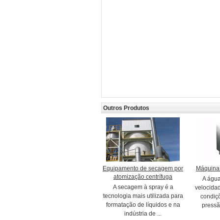
Outros Produtos
Equipamento de secagem por
Máquina
atomização centrífuga
A água
A secagem à spray é a
velocida
tecnologia mais utilizada para
condiç
formatação de líquidos e na
pressã
indústria de ...