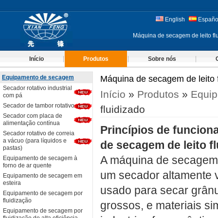
English
Españo
Máquina de secagem de leito f
Início
Produtos
Sobre nós
Equipamento de secagem
Máquina de secagem de leito f
Secador rotativo industrial
Início
»
Produtos
»
Equi
com pá
Secador de tambor rotativo
fluidizado
Secador com placa de
alimentação contínua
Princípios de funcio
Secador rotativo de correia
a vácuo (para líquidos e
de secagem de leito f
pastas)
A máquina de secagem d
Equipamento de secagem à
forno de ar quente
um secador altamente ve
Equipamento de secagem em
esteira
usado para secar grânul
Equipamento de secagem por
fluidização
grossos, e materiais si
Equipamento de secagem por