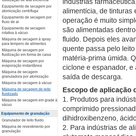
industrias farmacêutica
fluidização de alta eficiência
Equipamento de secagem por
alimentícia, de tinturas
atomização centrífuga
Equipamento de secagem por
operação é muito simpl
fluxo de ar
são alimentadas dentro
Equipamento de secagem
rotativa à vácuo
fluido. Depois eles av
Máquina de secagem à spray
para tempero de alimentos
quente passa pelo leito 
Máquina de secagem por
fluidização em forma de caixa
matéria-prima úmida. 
Máquina de secagem por
evaporação instantânea
ciclone e espanador, e
Máquina de secagem
saída de descarga.
granuladora por atomização
Máquina de secagem à vácuo
Escopo de aplicação 
Máquina de secagem de leito
fluidizado
1. Produtos para indúst
Máquina de secagem em grade à
vácuo
comprimido pressionado
Equipamento de granulação
dihidroxibenzeno, ácido
Granulador de leito fluido
2. Para indústrias de a
Máquina de revestimento por
granulação