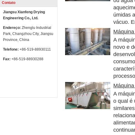
ou água 
Contato
aquecime
Jiangsu Xianfeng Drying
úmidas a
Engineering Co., Ltd.
vácuo. E
Endereço:
Zhenglu Industrial
Máquina 
Park, Changzhou City, Jiangsu
A máquin
Province, China
novo e d
Telefone:
+86-519-88930111
desenvol
Fax:
+86-519-88930288
consumo 
caracter
processo
Máquina 
A máquin
o qual é 
similares
relacion
alimenta
continua