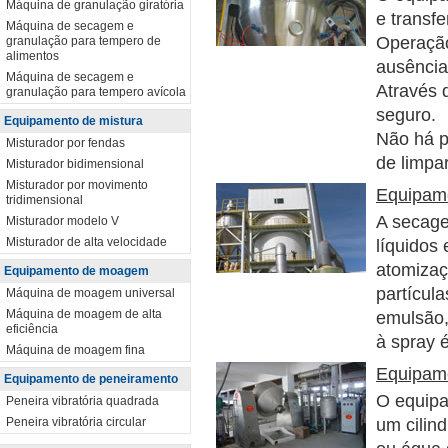
Máquina de granulação giratória
e transfe
Máquina de secagem e
Operação
granulação para tempero de
alimentos
ausência
Máquina de secagem e
Através d
granulação para tempero avícola
seguro.
Equipamento de mistura
Não há p
Misturador por fendas
de limpa
Misturador bidimensional
Misturador por movimento
Equipame
tridimensional
A secage
Misturador modelo V
Misturador de alta velocidade
líquidos
atomizaç
Equipamento de moagem
partícula
Máquina de moagem universal
Máquina de moagem de alta
emulsão,
eficiência
à spray é
Máquina de moagem fina
Equipame
Equipamento de peneiramento
O equipa
Peneira vibratória quadrada
Peneira vibratória circular
um cilind