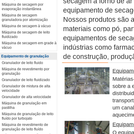
secagem à forno de ar
Máquina de secagem por
equipamento de secage
evaporação instantânea
Máquina de secagem
Nossos produtos são ap
granuladora por atomização
Máquina de secagem à vácuo
materiais como pó, partí
Máquina de secagem de leito
equipamentos de seca
fluidizado
Máquina de secagem em grade à
indústrias como farmac
vácuo
de construção, produção
Equipamento de granulação
Granulador de leito fluido
Máquina de revestimento por
Equipam
granulação
Matérias
Granulador de leito fluidizado
sobre a 
Granulador de mistura de alta
velocidade
distribui
Granulador de alta velocidade
transpor
Máquina de granulação em
um canal
pastilha
Máquina de granulação de leito
aquecime
fluído por turbojato
Equipame
Máquina de revestimento de
granulação de leito fluído
O equipa