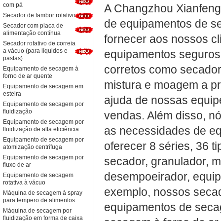
com pá
A Changzhou Xianfeng 
Secador de tambor rotativo
de equipamentos de s
Secador com placa de
alimentação contínua
fornecer aos nossos cl
Secador rotativo de correia
a vácuo (para líquidos e
equipamentos seguros,
pastas)
corretos como secador
Equipamento de secagem à
forno de ar quente
mistura e moagem a pr
Equipamento de secagem em
esteira
ajuda de nossas equipe
Equipamento de secagem por
fluidização
vendas. Além disso, n
Equipamento de secagem por
as necessidades de eq
fluidização de alta eficiência
Equipamento de secagem por
oferecer 8 séries, 36 
atomização centrífuga
Equipamento de secagem por
secador, granulador, 
fluxo de ar
desempoeirador, equip
Equipamento de secagem
rotativa à vácuo
exemplo, nossos seca
Máquina de secagem à spray
para tempero de alimentos
equipamentos de seca
Máquina de secagem por
fluidização em forma de caixa