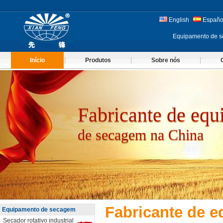
English
Españo
Equipamento de s
Início
Produtos
Sobre nós
Fabricante de eq
de secagem na China
Fabricante de 
Equipamento de secagem
Secador rotativo industrial