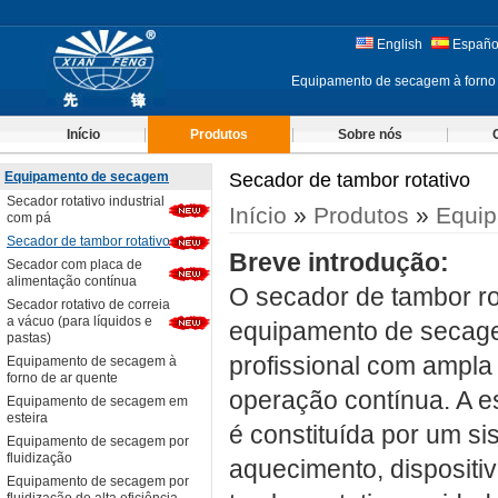
English
Españo
Equipamento de secagem à forno
Início
Produtos
Sobre nós
Equipamento de secagem
Secador de tambor rotativo
Secador rotativo industrial
Início
»
Produtos
»
Equi
com pá
Secador de tambor rotativo
Breve introdução:
Secador com placa de
alimentação contínua
O secador de tambor r
Secador rotativo de correia
a vácuo (para líquidos e
equipamento de secag
pastas)
profissional com ampla
Equipamento de secagem à
forno de ar quente
operação contínua. A e
Equipamento de secagem em
esteira
é constituída por um s
Equipamento de secagem por
fluidização
aquecimento, dispositi
Equipamento de secagem por