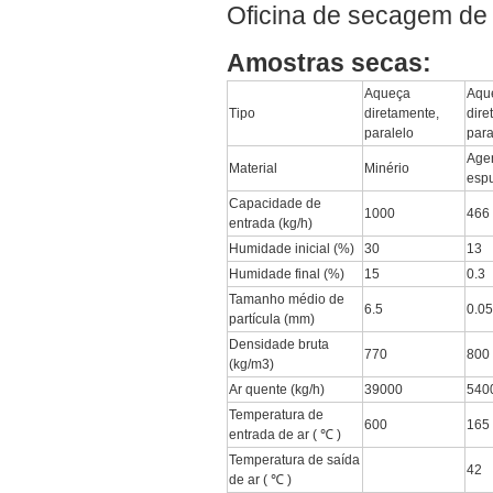
Oficina de secagem de 
Amostras secas:
Aqueça
Aqu
Tipo
diretamente,
dire
paralelo
para
Age
Material
Minério
esp
Capacidade de
1000
466
entrada (kg/h)
Humidade inicial (%)
30
13
Humidade final (%)
15
0.3
Tamanho médio de
6.5
0.05
partícula (mm)
Densidade bruta
770
800
(kg/m3)
Ar quente (kg/h)
39000
540
Temperatura de
600
165
entrada de ar ( ℃ )
Temperatura de saída
42
de ar ( ℃ )