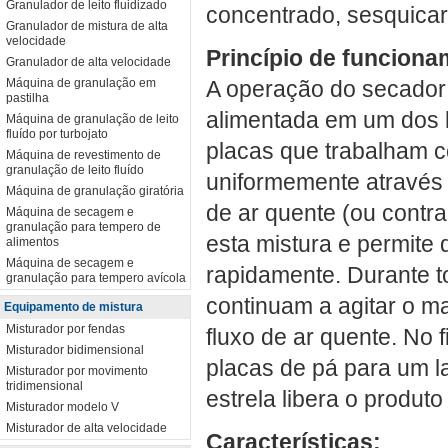
Granulador de leito fluidizado
concentrado, sesquicarbo
Granulador de mistura de alta
velocidade
Princípio de funciona
Granulador de alta velocidade
Máquina de granulação em
A operação do secador 
pastilha
alimentada em um dos l
Máquina de granulação de leito
fluído por turbojato
placas que trabalham co
Máquina de revestimento de
granulação de leito fluído
uniformemente através 
Máquina de granulação giratória
de ar quente (ou contra
Máquina de secagem e
granulação para tempero de
esta mistura e permite 
alimentos
Máquina de secagem e
rapidamente. Durante 
granulação para tempero avícola
continuam a agitar o m
Equipamento de mistura
Misturador por fendas
fluxo de ar quente. No 
Misturador bidimensional
placas de pá para um 
Misturador por movimento
tridimensional
estrela libera o produt
Misturador modelo V
Misturador de alta velocidade
Características: