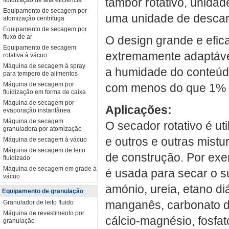
tambor rotativo, unidad
fluidização de alta eficiência
Equipamento de secagem por
uma unidade de desca
atomização centrífuga
Equipamento de secagem por
fluxo de ar
O design grande e efica
Equipamento de secagem
extremamente adaptáve
rotativa à vácuo
Máquina de secagem à spray
a humidade do conteúdo
para tempero de alimentos
Máquina de secagem por
com menos do que 1% 
fluidização em forma de caixa
Máquina de secagem por
Aplicações:
evaporação instantânea
Máquina de secagem
O secador rotativo é ut
granuladora por atomização
e outros e outras mistu
Máquina de secagem à vácuo
Máquina de secagem de leito
de construção. Por exe
fluidizado
Máquina de secagem em grade à
é usada para secar o sul
vácuo
amónio, ureia, etano di
Equipamento de granulação
manganês, carbonato de c
Granulador de leito fluido
Máquina de revestimento por
cálcio-magnésio, fosfat
granulação