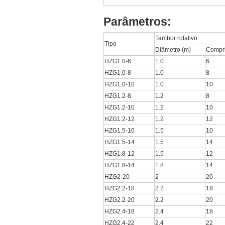
Parâmetros:
Tambor rotativo
Tipo
Diâmetro (m)
Compr
HZG1.0-6
1.0
6
HZG1.0-8
1.0
8
HZG1.0-10
1.0
10
HZG1.2-8
1.2
8
HZG1.2-10
1.2
10
HZG1.2-12
1.2
12
HZG1.5-10
1.5
10
HZG1.5-14
1.5
14
HZG1.8-12
1.5
12
HZG1.8-14
1.8
14
HZG2-20
2
20
HZG2.2-18
2.2
18
HZG2.2-20
2.2
20
HZG2.4-18
2.4
18
HZG2.4-22
2.4
22