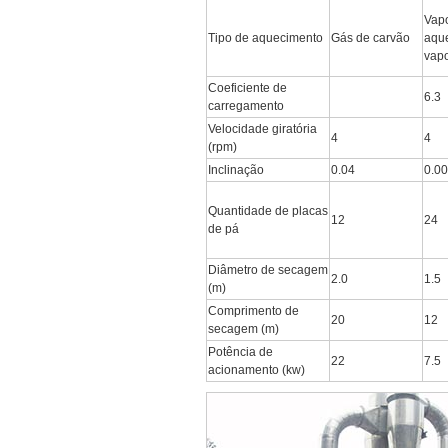
Vapo
Tipo de aquecimento
Gás de carvão
aqu
vap
Coeficiente de
6.3
carregamento
Velocidade giratória
4
4
(rpm)
Inclinação
0.04
0.0
Quantidade de placas
12
24
de pá
Diâmetro de secagem
2.0
1.5
(m)
Comprimento de
20
12
secagem (m)
Potência de
22
7.5
acionamento (kw)