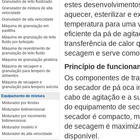
Granulador de leito fluidizado
estes desenvolvimentos
Granulador de mistura de alta
aquecer, esterilizar e 
velocidade
Granulador de alta velocidade
temperatura para uma v
Máquina de granulação em
pastilha
eficiente da pá de agit
Máquina de granulação de leito
transferência de calo
fluído por turbojato
Máquina de revestimento de
secagem e serve como u
granulação de leito fluído
Máquina de granulação giratória
Princípio de funcion
Máquina de secagem e
granulação para tempero de
alimentos
Os componentes de tran
Máquina de secagem e
do secador de pá oca i
granulação para tempero avícola
cabo de agitação e a s
Equipamento de mistura
Misturador por fendas
do equipamento de sec
Misturador bidimensional
secador é compacto, m
Misturador por movimento
tridimensional
de secagem é maximiz
Misturador modelo V
Misturador de alta velocidade
disponível.