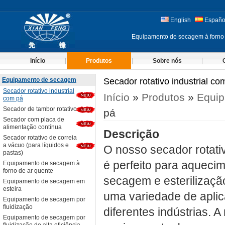
English
Españo
Equipamento de secagem à forno
Início
Produtos
Sobre nós
Equipamento de secagem
Secador rotativo industrial co
Secador rotativo industrial
Início
»
Produtos
»
Equi
com pá
Secador de tambor rotativo
pá
Secador com placa de
alimentação contínua
Descrição
Secador rotativo de correia
a vácuo (para líquidos e
O nosso secador rotativ
pastas)
é perfeito para aquecim
Equipamento de secagem à
forno de ar quente
secagem e esterilizaçã
Equipamento de secagem em
esteira
uma variedade de apli
Equipamento de secagem por
fluidização
diferentes indústrias. 
Equipamento de secagem por