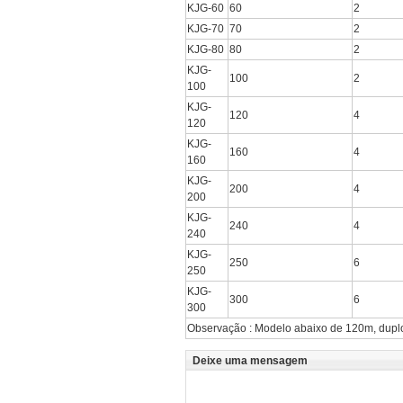
KJG-60
60
2
KJG-70
70
2
KJG-80
80
2
KJG-
100
2
100
KJG-
120
4
120
KJG-
160
4
160
KJG-
200
4
200
KJG-
240
4
240
KJG-
250
6
250
KJG-
300
6
300
Observação : Modelo abaixo de 120m, duplo
Deixe uma mensagem