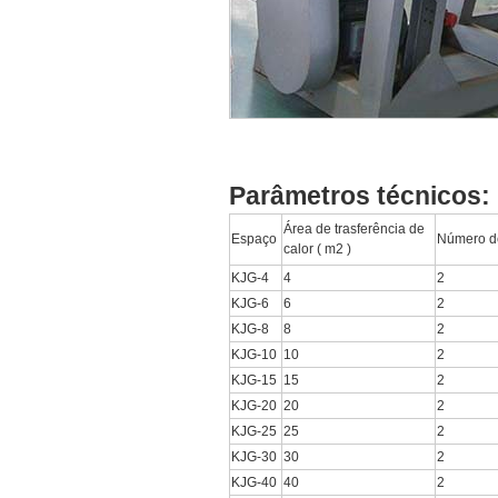
Parâmetros técnicos:
Área de trasferência de
Espaço
Número d
calor ( m2 )
KJG-4
4
2
KJG-6
6
2
KJG-8
8
2
KJG-10
10
2
KJG-15
15
2
KJG-20
20
2
KJG-25
25
2
KJG-30
30
2
KJG-40
40
2