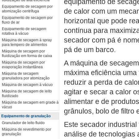
equipamento de secag
fluidização de alta eficiência
Equipamento de secagem por
de calor com um mecan
atomização centrífuga
Equipamento de secagem por
horizontal que pode rea
fluxo de ar
contínua para maximiza
Equipamento de secagem
rotativa à vácuo
secador com pá é nome
Máquina de secagem à spray
para tempero de alimentos
pá de um barco.
Máquina de secagem por
fluidização em forma de caixa
A máquina de secagem f
Máquina de secagem por
evaporação instantânea
máxima eficiência uma 
Máquina de secagem
granuladora por atomização
reduzir a perda de cal
Máquina de secagem à vácuo
agitar e secar a calor o
Máquina de secagem de leito
fluidizado
alimentar e de produto
Máquina de secagem em grade à
vácuo
grânulos, bolo de filtro
Equipamento de granulação
Este secador industrial
Granulador de leito fluido
Máquina de revestimento por
análise de tecnologias
granulação